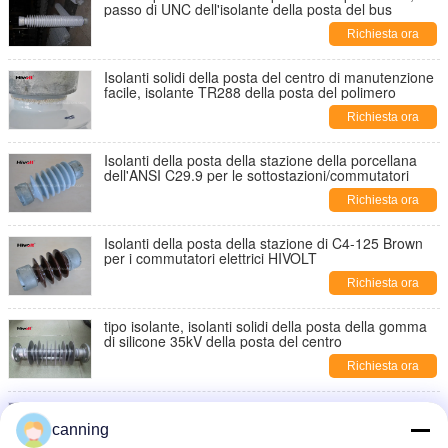
passo di UNC dell'isolante della posta del bus
Richiesta ora
Isolanti solidi della posta del centro di manutenzione
facile, isolante TR288 della posta del polimero
Richiesta ora
Isolanti della posta della stazione della porcellana
dell'ANSI C29.9 per le sottostazioni/commutatori
Richiesta ora
Isolanti della posta della stazione di C4-125 Brown
per i commutatori elettrici HIVOLT
Richiesta ora
tipo isolante, isolanti solidi della posta della gomma
di silicone 35kV della posta del centro
Richiesta ora
colore rosso dell'isolante della posta della stazione
della gomma di silicone 35kV per le parti del
canning
commutatore