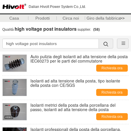
Dalian Hivolt Power System Co.,Ltd.
Casa
Prodotti
Circa noi
Giro della fabbrica
>>
high voltage post insulators
Qualità
supplier.
(58)
Auto pulizia degli isolanti ad alta tensione della posta
IEC60273 per le parti del commutatore
Richiesta ora
Isolanti ad alta tensione della posta, tipo isolante
della posta con CE/SGS
Richiesta ora
Isolanti metrici della posta della porcellana del
passo, isolanti ad alta tensione della posta
Richiesta ora
Isolanti professionali della posta della porcellana,