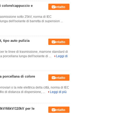
di colore/cappuccio e
Contatto
i trasmissione sotto 25kV, norma di IEC
unga dell'isolante di barretta di supension ...
t, tipo auto pulizia
Contatto
t per le linee di trasmissione, marrone standard di
a porcellana lunga dell'isolante di ...
Leggi di
a porcellana di colore
Contatto
roviari o la rete elettrica della città, norma di IEC
ilo di distanza di dispersione, ...
Leggi di più
3kV/66kV/110kV per le
Contatto