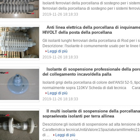
Isolanti ferroviari della porcellana di sostegno per i sistem
ferroviari della porcellana di sostegno per i sistemi ferrovi
2019-11-26 18:18:33
Anti linea elettrica della porcellana di inquiname
HIVOLT della posta della porcellana
Gli isolanti lunghi ferroviari della porcellana di Rod per i
Descrizione: l'isolante è comunemente usato per le linee f
Leggi di più
2019-11-26 18:18:33
Isolante di sospensione professionale della por
del collegamento incavo/della palla
Isolanti grigi della porcellana di colore dell'ANSI 52-5, tip
normalmente sopra 110KV Scheda di dati tecnica Caratter
Leggi di più
2019-11-26 18:18:33
Il multi isolante di sospensione della porcellana
sopraelevata isolanti per terra allinea
Descrizione:gli isolanti di sospensione ad alta tensione
Caratteristica tecnicaUnitàValore1Spaziaturamillimetro2
di ...
Leggi di più