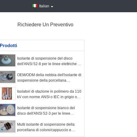
Italian
Richiedere Un Preventivo
Prodotti
Isolante di sospensione del disco
dell'ANSI 52-8 per le linee elettriche di
distribuzione 110KV
OEM/ODM della nebbia dell'isolante di
sospensione della porcellana
dell'ANSI 52-1 anti disponibile
Isolatori di stazione in polimero da 110
kV con norme ANSI o IEC in grigio o
rosso
Isolante di sospensione bianco del
disco dell'ANSI 52-3 per le linee
elettriche di distribuzione
Multi isolante di sospensione della
porcellana di colore/cappuccio e
isolante di Pin