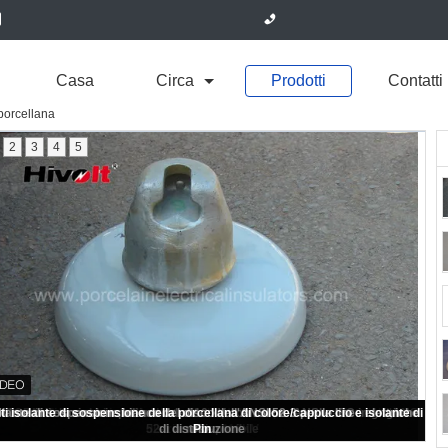
Casa
Circa
Prodotti
Contatti
porcellana
2
3
4
5
Isolante di sospensione del disco dell'ANSI 52-8 per le linee elettriche di
distribuzione 110KV