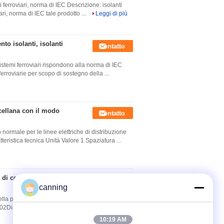
i ferroviari, norma di IEC Descrizione: isolanti
ari, norma di IEC tale prodotto ...
Leggi di più
nto isolanti, isolanti
Contatto
 sistemi ferroviari rispondono alla norma di IEC
erroviarie per scopo di sostegno della ...
cellana con il modo
Contatto
o normale per le linee elettriche di distribuzione
istica tecnica Unità Valore 1 Spaziatura ...
 di colore/linea
Contatto
canning
 della porcellana 100KN per terra allineano
102Diametro della tettoiamillimetro1703Distanza
10:19 AM