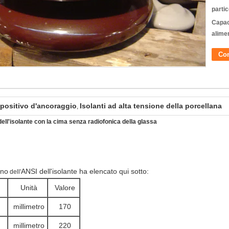
partic
Capac
alime
Con
spositivo d'ancoraggio
Isolanti ad alta tensione della porcellana
,
ll'isolante con la cima senza radiofonica della glassa
rno
ANSI dell'isolante ha elencato qui sotto:
dell'
Unità
Valore
millimetro
170
millimetro
220