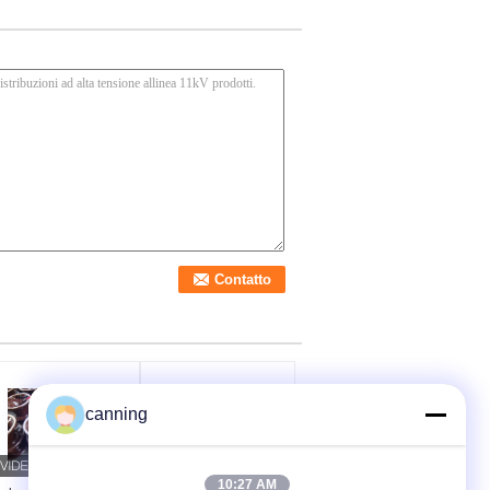
canning
10:27 AM