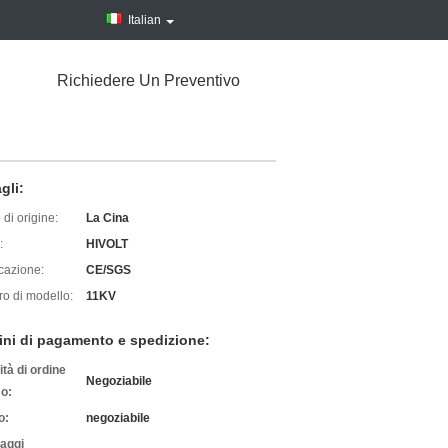
Italian
Richiedere Un Preventivo
gli:
di origine:
La Cina
:
HIVOLT
icazione:
CE/SGS
o di modello:
11KV
ini di pagamento e spedizione:
tà di ordine
Negoziabile
o:
o:
negoziabile
laggi