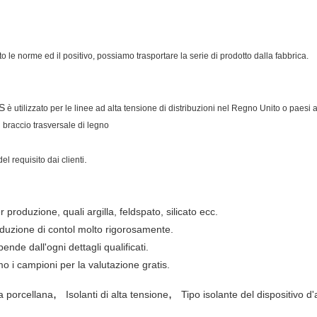
o le norme ed il positivo, possiamo trasportare la serie di prodotto dalla fabbrica.
BS
è utilizzato per le linee ad alta tensione di distribuzioni nel Regno Unito o paesi a
ul braccio trasversale di legno
.
el requisito dai clienti
 produzione, quali argilla, feldspato, silicato ecc.
oduzione di contol molto rigorosamente.
pende dall'ogni dettagli qualificati.
remo i campioni per la valutazione gratis.
,
,
la porcellana
Isolanti di alta tensione
Tipo isolante del dispositivo d