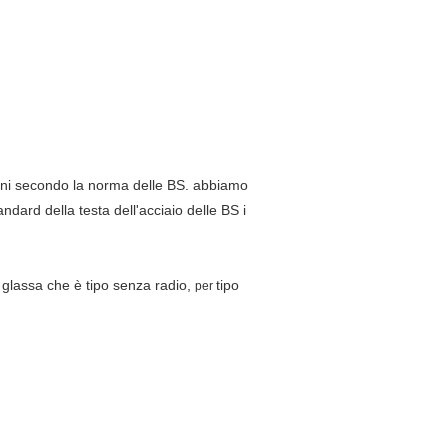
cani secondo la norma delle BS
.
abbiamo
andard della testa dell'acciaio delle BS i
 glassa che è tipo senza radio,
tipo
per