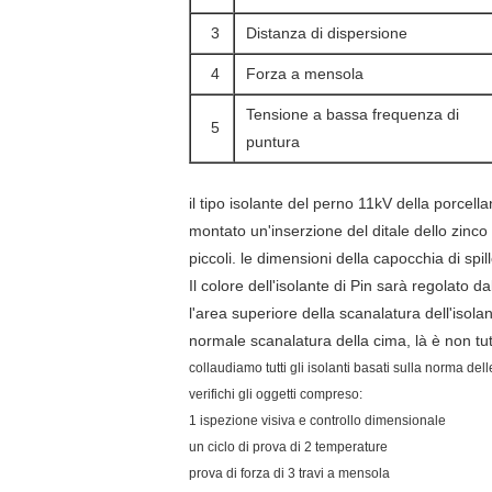
3
Distanza di dispersione
4
Forza a mensola
Tensione a bassa frequenza di
5
puntura
il tipo isolante del perno 11kV della porce
montato un'inserzione del ditale dello zinc
piccoli.
le dimensioni della capocchia di sp
Il colore dell'isolante di Pin sarà regolato d
l'area superiore della scanalatura dell'isol
normale scanalatura della cima, là è non tut
collaudiamo tutti gli isolanti basati sulla norma de
verifichi gli oggetti compreso:
1 ispezione visiva e controllo dimensionale
un ciclo di prova di 2 temperature
prova di forza di 3 travi a mensola