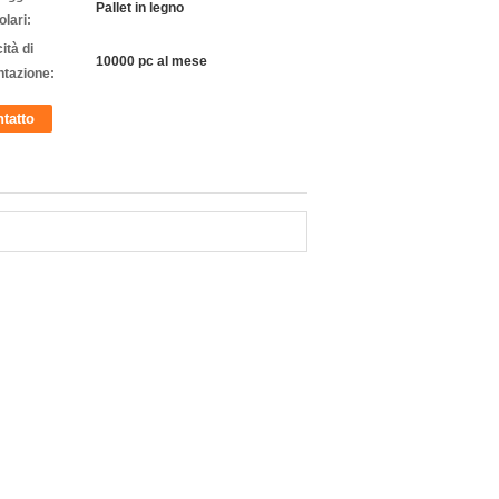
Pallet in legno
olari:
ità di
10000 pc al mese
ntazione:
tatto