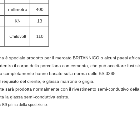
millimetro
400
KN
13
Chilovolt
110
llana è speciale prodotto per il mercato BRITANNICO o alcuni paesi afri
o dentro il corpo della porcellana con cemento, che può accettare
fusi st
illo completamente hanno basato sulla norma delle BS 3288.
al requisito del cliente, è glassa marrone o grigia.
ante sarà prodotta normalmente con il rivestimento semi-conduttivo della
ta la glassa semi-conduttiva esiste.
lle BS prima della spedizione.