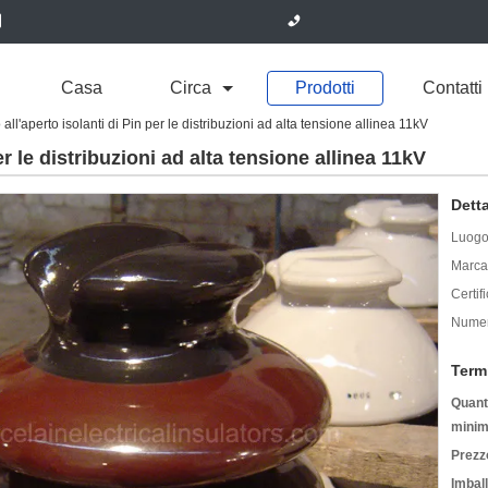
Casa
Circa
Prodotti
Contatti
po all'aperto isolanti di Pin per le distribuzioni ad alta tensione allinea 11kV
per le distribuzioni ad alta tensione allinea 11kV
Detta
Luogo 
Marca
Certif
Numer
Term
Quanti
minim
Prezz
Imbal