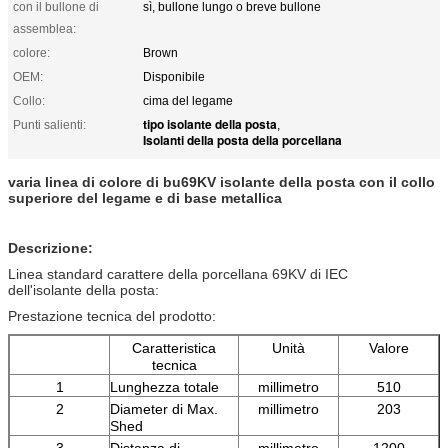
con il bullone di
sì, bullone lungo o breve bullone
assemblea:
colore:
Brown
OEM:
Disponibile
Collo:
cima del legame
tipo isolante della posta
Punti salienti:
,
Isolanti della posta della porcellana
varia linea di colore di bu69KV isolante della posta con il collo
superiore del legame e di base metallica
Descrizione:
Linea standard carattere della porcellana 69KV di IEC
dell'isolante della posta:
Prestazione tecnica del prodotto:
Caratteristica
Unità
Valore
tecnica
1
Lunghezza totale
millimetro
510
2
Diameter di Max.
millimetro
203
Shed
3
Distanza di
millimetro
1200