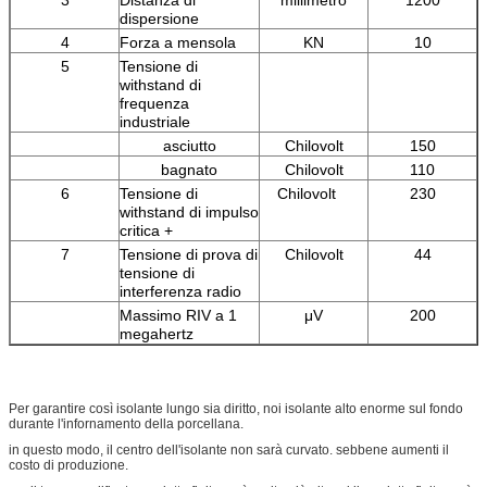
dispersione
4
Forza a mensola
KN
10
5
Tensione di
withstand di
frequenza
industriale
asciutto
Chilovolt
150
bagnato
Chilovolt
110
6
Tensione di
Chilovolt
230
withstand di impulso
critica +
7
Tensione di prova di
Chilovolt
44
tensione di
interferenza radio
Massimo RIV a 1
μV
200
megahertz
Per garantire così isolante lungo sia diritto, noi isolante alto enorme sul fondo
durante l'infornamento della porcellana.
in questo modo, il centro dell'isolante non sarà curvato. sebbene aumenti il
costo di produzione.