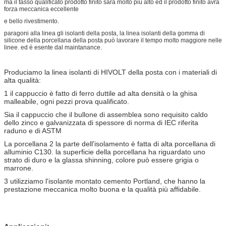
ma il tasso qualificato prodotto finito sarà molto più alto ed il prodotto finito avrà
forza meccanica eccellente
e bello rivestimento.
paragoni alla linea gli isolanti della posta, la linea isolanti della gomma di
silicone della porcellana della posta può lavorare il tempo molto maggiore nelle
linee. ed è esente dal maintanance.
Produciamo la linea isolanti di HIVOLT della posta con i materiali di
alta qualità:
1 il cappuccio è fatto di ferro duttile ad alta densità o la ghisa
malleabile, ogni pezzi prova qualificato.
Sia il cappuccio che il bullone di assemblea sono requisito caldo
dello zinco e galvanizzata di spessore di norma di IEC riferita
raduno e di ASTM
La porcellana 2 la parte dell'isolamento è fatta di alta porcellana di
alluminio C130. la superficie della porcellana ha riguardato uno
strato di duro e la glassa shinning, colore può essere grigia o
marrone.
3 utilizziamo l'isolante montato cemento Portland, che hanno la
prestazione meccanica molto buona e la qualità più affidabile.